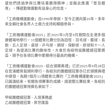
望他們透過參與比賽培養團隊精神；並藉此推廣「普及體
育」，傳遞勤做運動有益身心的信息。
「工商機構運動會」自1990年舉辦，至今正邁向第35年，多年
來全賴社會各界人士鼎力支持和積極參與。
「工商機構運動會2025」於2025年3月至9月期間在全港多個
康體場地舉行，11個體育比賽分別為田徑、羽毛球、籃球、長
跑、五人足球、桌球、乒乓球、網球、保齡球、排球和十一人
足球。為提高比賽的趣味性，大會於各組特設團體總冠軍獎
盃，頒予在各項比賽中累積得分最高的機構。
「工商機構運動會2025 - 綜合頒獎典禮」已於2025年9月28日
在官涌體育館順利舉行，各組別的團體總冠軍亦已於頒獎典禮
中頒發，為期7個月11項體育比賽的「工商機構運動會2025」
已圓滿結束。有關各項賽事的成績，請瀏覽比賽結果。各組別
的團體總冠軍得獎名單如下：
甲組團體總冠軍 – 入境事務處
乙組團體總冠軍 – 昇世匯盈