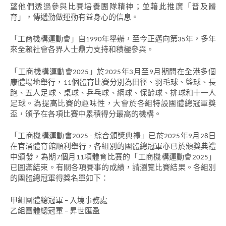
望他們透過參與比賽培養團隊精神；並藉此推廣「普及體
育」，傳遞勤做運動有益身心的信息。
「工商機構運動會」自1990年舉辦，至今正邁向第35年，多年
來全賴社會各界人士鼎力支持和積極參與。
「工商機構運動會2025」於2025年3月至9月期間在全港多個
康體場地舉行，11個體育比賽分別為田徑、羽毛球、籃球、長
跑、五人足球、桌球、乒乓球、網球、保齡球、排球和十一人
足球。為提高比賽的趣味性，大會於各組特設團體總冠軍獎
盃，頒予在各項比賽中累積得分最高的機構。
「工商機構運動會2025 - 綜合頒獎典禮」已於2025年9月28日
在官涌體育館順利舉行，各組別的團體總冠軍亦已於頒獎典禮
中頒發，為期7個月11項體育比賽的「工商機構運動會2025」
已圓滿結束。有關各項賽事的成績，請瀏覽比賽結果。各組別
的團體總冠軍得獎名單如下：
甲組團體總冠軍 – 入境事務處
乙組團體總冠軍 – 昇世匯盈