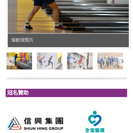
保齡球照片
冠名贊助