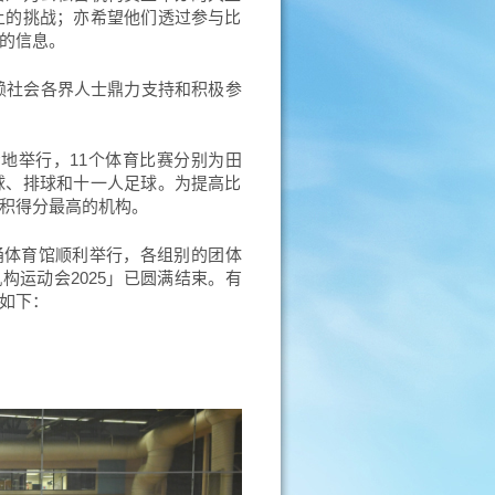
上的挑战；亦希望他们透过参与比
的信息。
全赖社会各界人士鼎力支持和积极参
场地举行，11个体育比赛分别为田
球、排球和十一人足球。为提高比
积得分最高的机构。
在官涌体育馆顺利举行，各组别的团体
构运动会2025」已圆满结束。有
如下：