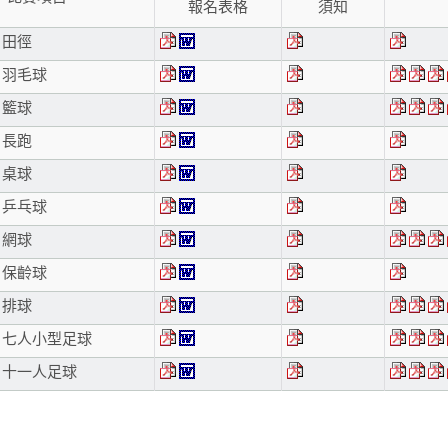
報名表格
須知
田徑
羽毛球
籃球
長跑
桌球
乒乓球
網球
保齡球
排球
七人小型足球
十一人足球