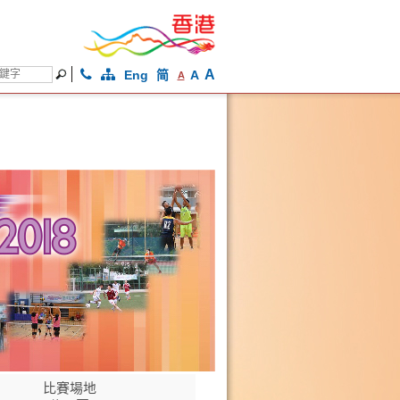
A
Eng
简
A
A
比賽場地