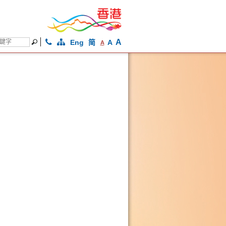
A
Eng
简
A
A