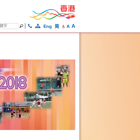
A
Eng
简
A
A