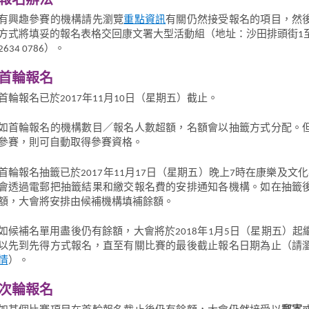
報名辦法
有興趣參賽的機構請先瀏覽
重點資訊
有關仍然接受報名的項目，然
方式將填妥的報名表格交回康文署大型活動組（地址：沙田排頭街1
2634 0786）。
首輪報名
首輪報名已於2017年11月10日（星期五）截止。
如首輪報名的機構數目／報名人數超額，名額會以抽籤方式分配。
參賽，則可自動取得參賽資格。
首輪報名抽籤已於2017年11月17日（星期五）晚上7時在康樂及文
會透過電郵把抽籤結果和繳交報名費的安排通知各機構。如在抽籤
額，大會將安排由候補機構填補餘額。
如候補名單用盡後仍有餘額，大會將於2018年1月5日（星期五）起
以先到先得方式報名，直至有關比賽的最後截止報名日期為止（請
情
）。
次輪報名