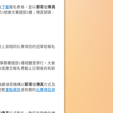
後
下載
報名表格，並以
郵寄
或
傳真
至3號康文署總部2樓；傳真號碼：
但上屆相同比賽項目的冠軍若報名
化事務署總部1樓視聽室舉行。大會
後或繳交報名費截止日期後尚有餘
繼續接受機構以
郵寄
或
傳真
方式及
瀏覽
重點資訊
或有關的
比賽項目詳