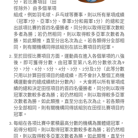
分，若比賽項目（田
徑除外）由多個單項
組成，例如羽毛球、乒乓球等賽事，則以所有單項成績
（冠軍7分、亞軍5分、季軍3分和殿軍1分）的總和定
出該項比賽的首四名優勝者，同分則以取得冠軍次數較
多者為勝；若仍然相同，則以取得較多亞軍次數者為
勝，如此類推，直至分出名次為止。若各類得分全部相
同，則有關機構同得該組別在該比賽項目的冠軍。
至於田徑比賽項目方面，運動員在進入各個單項的八強
後，即可獲得分數，由冠軍至第八名的分數依次為9
分、7分、6分、5分、4分、3分、2分及1分（此等分數
只用以計算田徑項目的總成績，而不會計入整個工商機
構運動會的總成績統計分數內）。大會將以所有單項成
績的總和決定田徑項目的首四名優勝者，同分則以取得
冠軍次數較多者為勝；若仍然相同，則以取得較多亞軍
次數者為勝，如此類推，直至分出名次為止。若各類得
分全部相同，則有關機構同得該組別在田徑比賽項目的
冠軍。
每組在各項比賽中累積最高分數的機構為團體總冠軍，
若得分相同，則以取得冠軍次數較多者為勝；若仍然相
同，則以取得較多亞軍次數者為勝，如此類推，直至分